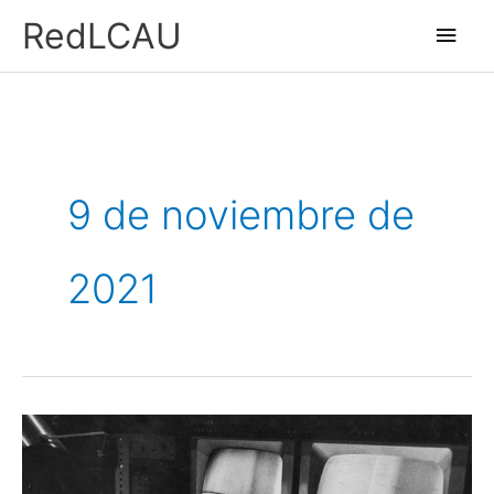
Ir
Men
RedLCAU
al
princ
contenido
9 de noviembre de
2021
Universidad
Nacional
de