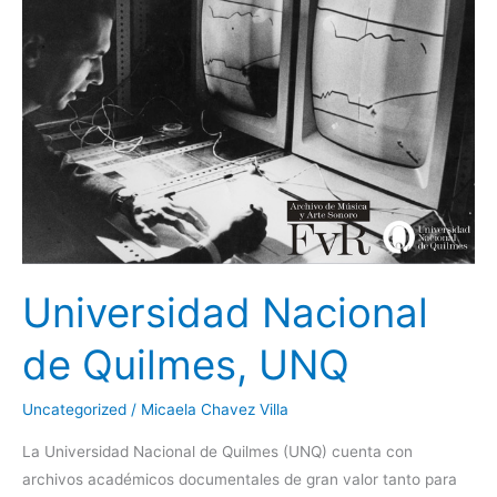
Quilmes,
UNQ
Universidad Nacional
de Quilmes, UNQ
Uncategorized
/
Micaela Chavez Villa
La Universidad Nacional de Quilmes (UNQ) cuenta con
archivos académicos documentales de gran valor tanto para