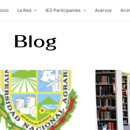
nicio
La Red
IES Participantes
Acervos
Arc
Blog