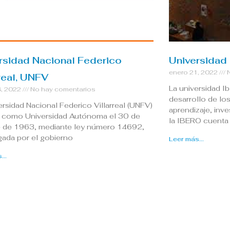
rsidad Nacional Federico
Universidad
enero 21, 2022
N
rreal, UNFV
La universidad I
8, 2022
No hay comentarios
desarrollo de l
ersidad Nacional Federico Villarreal (UNFV)
aprendizaje, inve
 como Universidad Autónoma el 30 de
la IBERO cuenta 
e de 1963, mediante ley número 14692,
ada por el gobierno
Leer más...
...