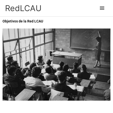
Ir
Men
RedLCAU
al
princ
contenido
Objetivos de la Red LCAU